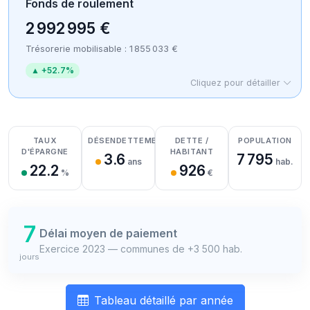
Fonds de roulement
2 992 995 €
Trésorerie mobilisable : 1 855 033 €
▲ +52.7%
Cliquez pour détailler
Détail des recettes
Détail des dépenses
Détail de la trésorerie
TAUX
DÉSENDETTEMENT
DETTE /
POPULATION
D'ÉPARGNE
HABITANT
3.6
7 795
ans
hab.
22.2
926
%
€
7
Délai moyen de paiement
Exercice 2023 — communes de +3 500 hab.
jours
Tableau détaillé par année