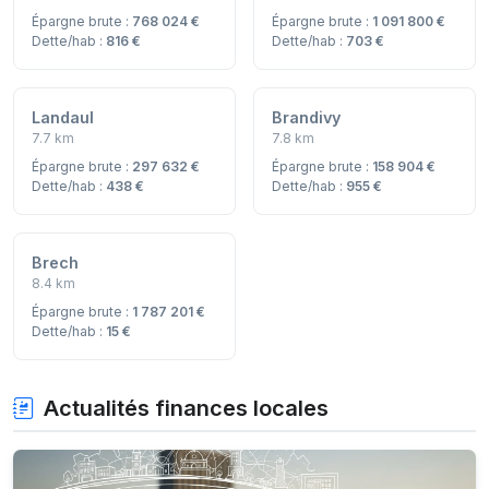
Épargne brute :
768 024 €
Épargne brute :
1 091 800 €
Dette/hab :
816 €
Dette/hab :
703 €
Landaul
Brandivy
7.7 km
7.8 km
Épargne brute :
297 632 €
Épargne brute :
158 904 €
Dette/hab :
438 €
Dette/hab :
955 €
Brech
8.4 km
Épargne brute :
1 787 201 €
Dette/hab :
15 €
Actualités finances locales