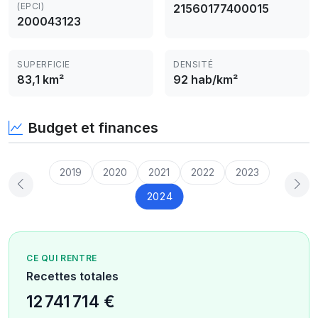
(EPCI)
21560177400015
200043123
SUPERFICIE
DENSITÉ
83,1 km²
92 hab/km²
Budget et finances
2019
2020
2021
2022
2023
2024
CE QUI RENTRE
Recettes totales
12 741 714 €