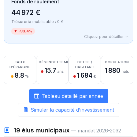
Fonds de roulement
44 972 €
Trésorerie mobilisable : 0 €
▼ -93.4%
Cliquez pour détailler
Détail des recettes
Détail des dépenses
Détail de la trésorerie
TAUX
DÉSENDETTEMENT
DETTE /
POPULATION
D'ÉPARGNE
HABITANT
15.7
1 880
ans
hab.
8.8
1 684
%
€
Tableau détaillé par année
Simuler la capacité d'investissement
19
élus municipaux
— mandat 2026-2032