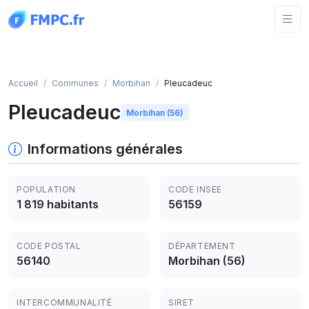
Panneau de gestion des cookies
Accueil
Communes
Morbihan
Pleucadeuc
Pleucadeuc
Morbihan (56)
Informations générales
POPULATION
CODE INSEE
1 819 habitants
56159
CODE POSTAL
DÉPARTEMENT
56140
Morbihan (56)
INTERCOMMUNALITÉ
SIRET