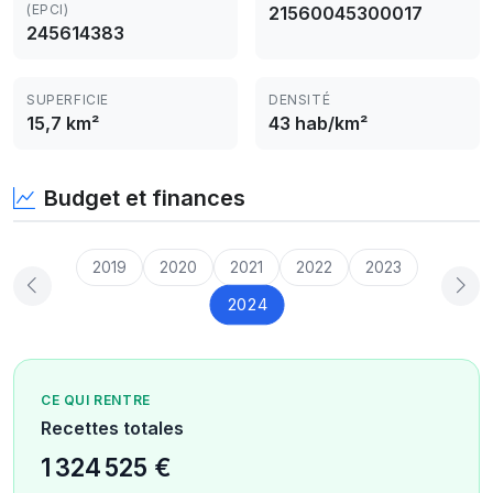
(EPCI)
21560045300017
245614383
SUPERFICIE
DENSITÉ
15,7 km²
43 hab/km²
Budget et finances
2019
2020
2021
2022
2023
2024
CE QUI RENTRE
Recettes totales
1 324 525 €