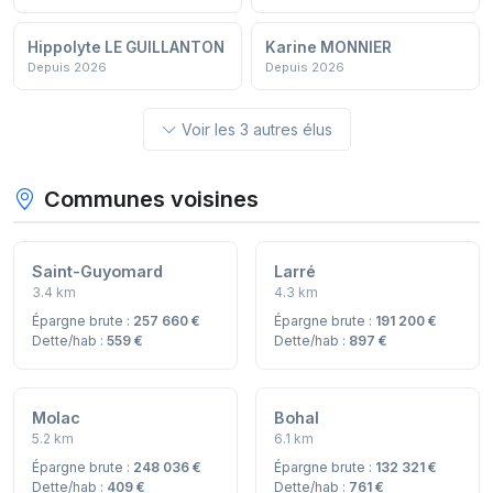
Hippolyte LE GUILLANTON
Karine MONNIER
Depuis 2026
Depuis 2026
Voir les 3 autres élus
Communes voisines
Saint-Guyomard
Larré
3.4 km
4.3 km
Épargne brute :
257 660 €
Épargne brute :
191 200 €
Dette/hab :
559 €
Dette/hab :
897 €
Molac
Bohal
5.2 km
6.1 km
Épargne brute :
248 036 €
Épargne brute :
132 321 €
Dette/hab :
409 €
Dette/hab :
761 €