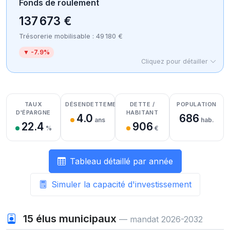
Fonds de roulement
137 673 €
Trésorerie mobilisable : 49 180 €
▼ -7.9%
Cliquez pour détailler
Détail des recettes
Détail des dépenses
Détail de la trésorerie
TAUX
DÉSENDETTEMENT
DETTE /
POPULATION
D'ÉPARGNE
HABITANT
4.0
686
ans
hab.
22.4
906
%
€
Tableau détaillé par année
Simuler la capacité d'investissement
15
élus municipaux
— mandat 2026-2032