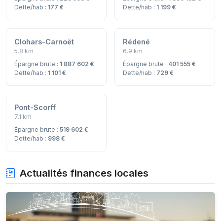
Dette/hab :
177 €
Dette/hab :
1 199 €
Clohars-Carnoët
Rédené
5.8 km
6.9 km
Épargne brute :
1 887 602 €
Épargne brute :
401 555 €
Dette/hab :
1 101 €
Dette/hab :
729 €
Pont-Scorff
7.1 km
Épargne brute :
519 602 €
Dette/hab :
998 €
Actualités finances locales