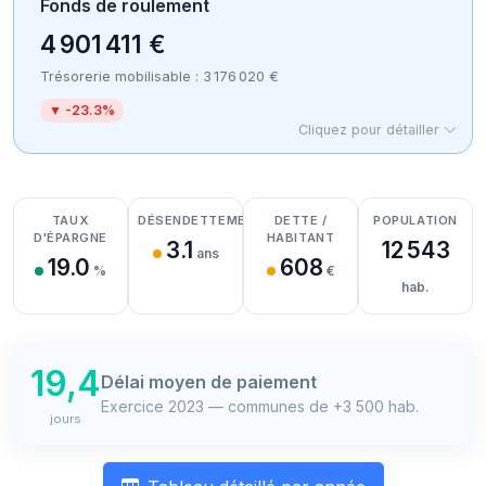
Fonds de roulement
4 901 411 €
Trésorerie mobilisable : 3 176 020 €
▼ -23.3%
Cliquez pour détailler
Détail des recettes
Détail des dépenses
Détail de la trésorerie
TAUX
DÉSENDETTEMENT
DETTE /
POPULATION
D'ÉPARGNE
HABITANT
3.1
12 543
ans
19.0
608
%
€
hab.
19,4
Délai moyen de paiement
Exercice 2023 — communes de +3 500 hab.
jours