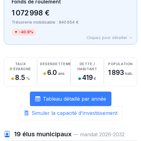
Fonds de roulement
1 072 998 €
Trésorerie mobilisable : 840 654 €
▼ -40.8%
Cliquez pour détailler
Détail des recettes
Détail des dépenses
Détail de la trésorerie
TAUX
DÉSENDETTEMENT
DETTE /
POPULATION
D'ÉPARGNE
HABITANT
6.0
1 893
ans
hab.
8.5
419
%
€
Tableau détaillé par année
Simuler la capacité d'investissement
19
élus municipaux
— mandat 2026-2032