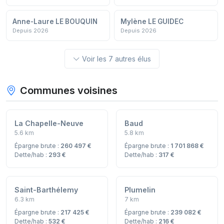
Anne-Laure LE BOUQUIN
Mylène LE GUIDEC
Depuis 2026
Depuis 2026
Voir les 7 autres élus
Communes voisines
La Chapelle-Neuve
Baud
5.6 km
5.8 km
Épargne brute :
260 497 €
Épargne brute :
1 701 868 €
Dette/hab :
293 €
Dette/hab :
317 €
Saint-Barthélemy
Plumelin
6.3 km
7 km
Épargne brute :
217 425 €
Épargne brute :
239 082 €
Dette/hab :
532 €
Dette/hab :
216 €