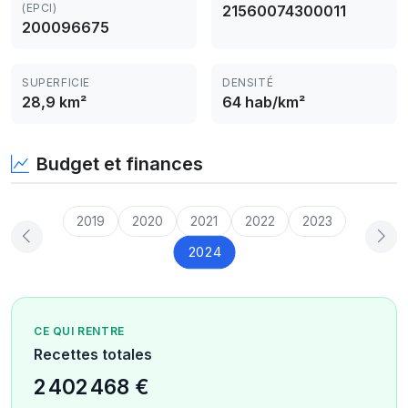
(EPCI)
21560074300011
200096675
SUPERFICIE
DENSITÉ
28,9 km²
64 hab/km²
Budget et finances
2019
2020
2021
2022
2023
2024
CE QUI RENTRE
Recettes totales
2 402 468 €