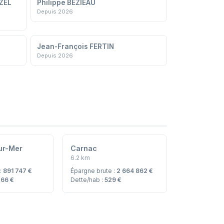
ZEL
Philippe BÉZIEAU
Depuis 2026
Jean-François FERTIN
Depuis 2026
sur-Mer
Carnac
6.2 km
 :
891 747 €
Épargne brute :
2 664 862 €
266 €
Dette/hab :
529 €