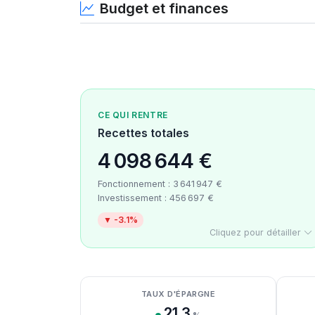
Budget et finances
CE QUI RENTRE
Recettes totales
4 098 644 €
Fonctionnement : 3 641 947 €
Investissement : 456 697 €
▼ -3.1%
Cliquez pour détailler
Détail des recettes
Détail des dépenses
Détail de la trésorerie
TAUX D'ÉPARGNE
21.3