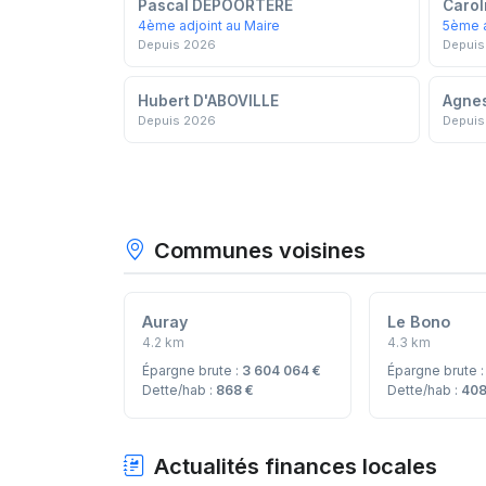
Pascal DEPOORTERE
Caro
4ème adjoint au Maire
5ème a
Depuis 2026
Depuis
Hubert D'ABOVILLE
Agne
Depuis 2026
Depuis
Communes voisines
Auray
Le Bono
4.2 km
4.3 km
Épargne brute :
3 604 064 €
Épargne brute 
Dette/hab :
868 €
Dette/hab :
408
Actualités finances locales