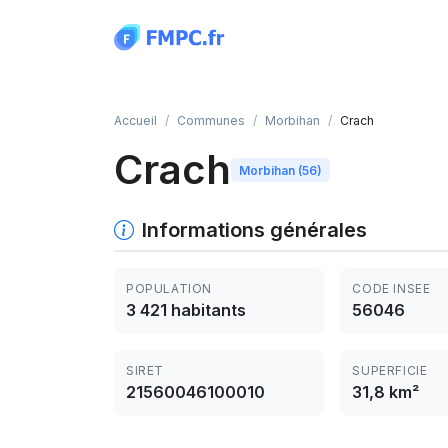
Panneau de gestion des cookies
Accueil
Communes
Morbihan
Crach
Crach
Morbihan (56)
Informations générales
POPULATION
CODE INSEE
3 421 habitants
56046
SIRET
SUPERFICIE
21560046100010
31,8 km²