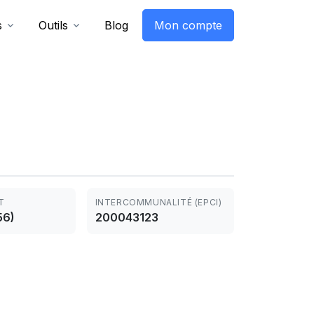
s
Outils
Blog
Mon compte
T
INTERCOMMUNALITÉ (EPCI)
56)
200043123