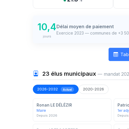
%
10,4
Délai moyen de paiement
Exercice 2023 — communes de +3 50
jours
Tab
23
élus municipaux
— mandat 202
2026-2032
2020-2026
Actuel
Ronan LE DÉLÉZIR
Patri
Maire
1er adj
Depuis 2026
Depuis