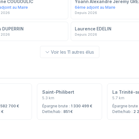
line COUGOULIC
Yoann Alexandre Jeremy GRE
djoint au Maire
6ème adjoint au Maire
 2026
Depuis 2026
s DUPERRIN
Laurence EDELIN
 2026
Depuis 2026
Voir les 11 autres élus
Saint-Philibert
La Trinité-
5.3 km
5.7 km
:
582 700 €
Épargne brute :
1 330 499 €
Épargne brute
 €
Dette/hab :
851 €
Dette/hab :
2 