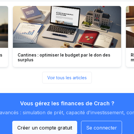
es
Cantines : optimiser le budget par le don des
R
surplus
m
Voir tous les articles
Vous gérez les finances de Crach ?
avancés : simulation de prêt, capacité d'investissement, co
Créer un compte gratuit
Se connecter