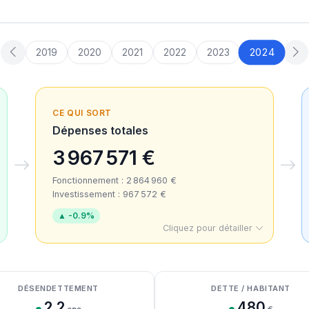
2024
2019
2020
2021
2022
2023
CE QUI SORT
Dépenses totales
3 967 571 €
Fonctionnement : 2 864 960 €
Investissement : 967 572 €
▲ -0.9%
Cliquez pour détailler
DÉSENDETTEMENT
DETTE / HABITANT
2.2
480