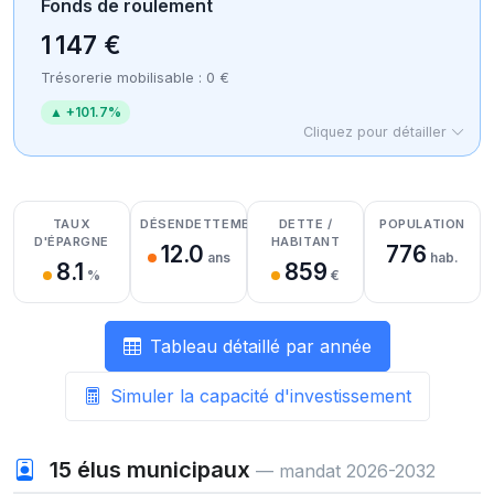
Fonds de roulement
1 147 €
Trésorerie mobilisable : 0 €
▲ +101.7%
Cliquez pour détailler
Détail des recettes
Détail des dépenses
Détail de la trésorerie
TAUX
DÉSENDETTEMENT
DETTE /
POPULATION
D'ÉPARGNE
HABITANT
12.0
776
ans
hab.
8.1
859
%
€
Tableau détaillé par année
Simuler la capacité d'investissement
15
élus municipaux
— mandat 2026-2032