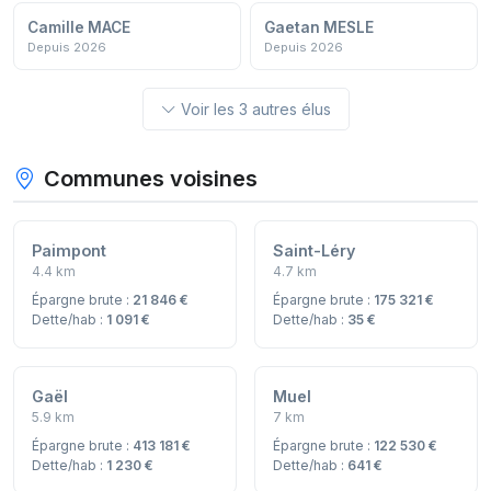
Camille MACE
Gaetan MESLE
Depuis 2026
Depuis 2026
Voir les 3 autres élus
Communes voisines
Paimpont
Saint-Léry
4.4 km
4.7 km
Épargne brute :
21 846 €
Épargne brute :
175 321 €
Dette/hab :
1 091 €
Dette/hab :
35 €
Gaël
Muel
5.9 km
7 km
Épargne brute :
413 181 €
Épargne brute :
122 530 €
Dette/hab :
1 230 €
Dette/hab :
641 €