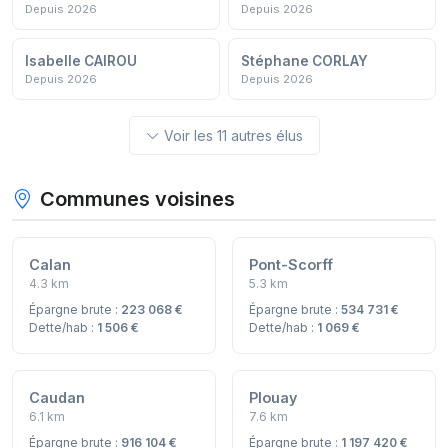
Depuis 2026
Depuis 2026
Isabelle CAIROU
Stéphane CORLAY
Depuis 2026
Depuis 2026
Voir les 11 autres élus
Communes voisines
Calan
Pont-Scorff
4.3 km
5.3 km
Épargne brute :
223 068 €
Épargne brute :
534 731 €
Dette/hab :
1 506 €
Dette/hab :
1 069 €
Caudan
Plouay
6.1 km
7.6 km
Épargne brute :
916 104 €
Épargne brute :
1 197 420 €