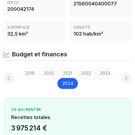
(EPCI)
21560040400077
200042174
SUPERFICIE
DENSITÉ
32,5 km²
102 hab/km²
Budget et finances
2019
2020
2021
2022
2023
2024
CE QUI RENTRE
Recettes totales
3 975 214 €