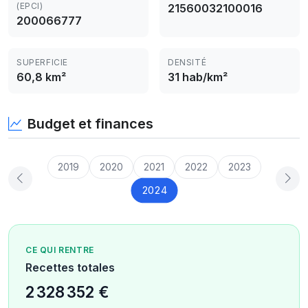
(EPCI)
21560032100016
200066777
SUPERFICIE
DENSITÉ
60,8 km²
31 hab/km²
Budget et finances
2019
2020
2021
2022
2023
2024
CE QUI RENTRE
Recettes totales
2 328 352 €