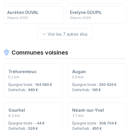
Aurélien DUVAL
Evelyne GOUPIL
Depuis 2026
Depuis 2026
Voir les 7 autres élus
Communes voisines
Tréhorenteuc
Augan
5.2 km
5.6 km
Épargne brute :
104 060 €
Épargne brute :
250 426 €
Dette/hab :
665 €
Dette/hab :
145 €
Gourhel
Néant-sur-Yvel
6.3 km
7.7 km
Épargne brute :
-44 €
Épargne brute :
308 704 €
Dette/hab :
528 €
Dette/hab :
450 €