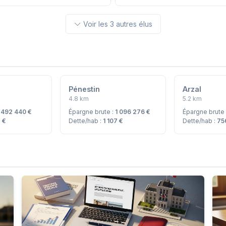
Voir les 3 autres élus
Pénestin
Arzal
4.8 km
5.2 km
:
492 440 €
Épargne brute :
1 096 276 €
Épargne brute
 €
Dette/hab :
1 107 €
Dette/hab :
75