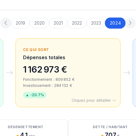
2024
2019
2020
2021
2022
2023
CE QUI SORT
Dépenses totales
1 162 973 €
Fonctionnement : 809 852 €
Investissement : 284 132 €
▲ -20.7%
Cliquez pour détailler
DÉSENDETTEMENT
DETTE / HABITANT
4.1
707