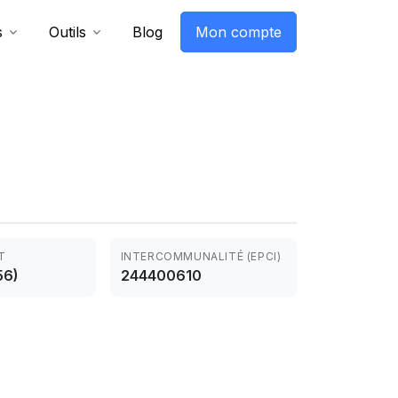
s
Outils
Blog
Mon compte
T
INTERCOMMUNALITÉ (EPCI)
56)
244400610