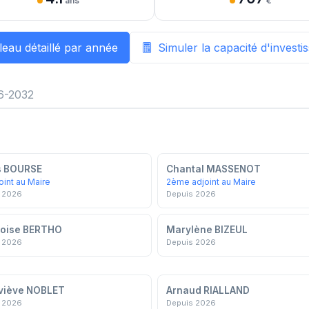
ans
€
leau détaillé par année
Simuler la capacité d'invest
6-2032
s BOURSE
Chantal MASSENOT
oint au Maire
2ème adjoint au Maire
 2026
Depuis 2026
çoise BERTHO
Marylène BIZEUL
 2026
Depuis 2026
viève NOBLET
Arnaud RIALLAND
 2026
Depuis 2026