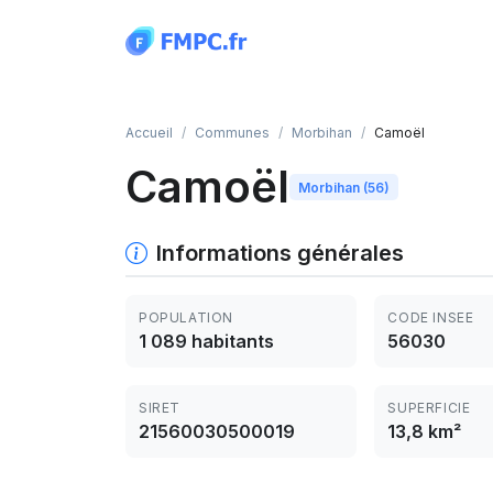
Panneau de gestion des cookies
Accueil
Communes
Morbihan
Camoël
Camoël
Morbihan (56)
Informations générales
POPULATION
CODE INSEE
1 089 habitants
56030
SIRET
SUPERFICIE
21560030500019
13,8 km²