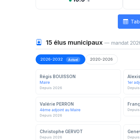
%
Tab
15
élus municipaux
— mandat 202
2026-2032
2020-2026
Actuel
Régis BOUISSON
Alexi
Maire
1er adj
Depuis 2026
Depuis
Valérie PERRON
Fran
4ème adjoint au Maire
Depuis
Depuis 2026
Christophe GERVOT
Gene
Depuis 2026
Depuis