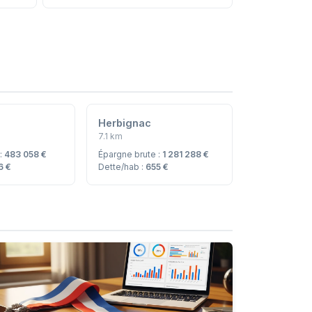
Herbignac
7.1 km
 :
483 058 €
Épargne brute :
1 281 288 €
6 €
Dette/hab :
655 €