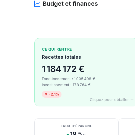
Budget et finances
CE QUI RENTRE
Recettes totales
1 184 172 €
Fonctionnement : 1 005 408 €
Investissement : 178 764 €
▼ -2.1%
Cliquez pour détailler
Détail des recettes
Détail des dépenses
Détail de la trésorerie
TAUX D'ÉPARGNE
19.5