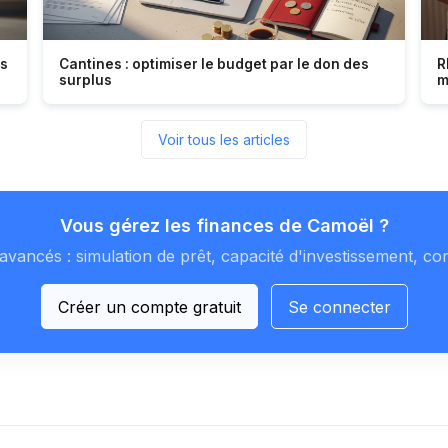
es
Cantines : optimiser le budget par le don des
R
surplus
m
Voir tous les articles
Vous gérez les finances de Camoël ?
avancés : simulation de prêt, capacité d'investissement, co
Créer un compte gratuit
Se connecter