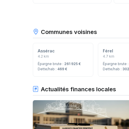
Communes voisines
Assérac
Férel
4.2 km
4.7 km
Épargne brute :
261 925 €
Épargne brute 
Dette/hab :
469 €
Dette/hab :
302
Actualités finances locales