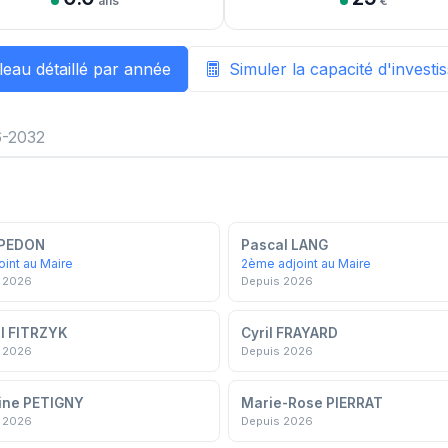
ans
€
leau détaillé par année
Simuler la capacité d'invest
-2032
 PEDON
Pascal LANG
oint au Maire
2ème adjoint au Maire
 2026
Depuis 2026
l FITRZYK
Cyril FRAYARD
 2026
Depuis 2026
ine PETIGNY
Marie-Rose PIERRAT
 2026
Depuis 2026