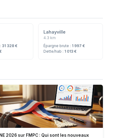
Lahayville
4.3 km
 :
31 328 €
Épargne brute :
1 997 €
 €
Dette/hab :
1 013 €
NE 2026 sur FMPC : Qui sont les nouveaux