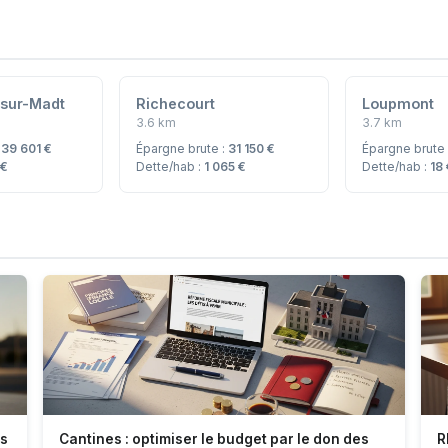
-sur-Madt
Richecourt
Loupmont
3.6 km
3.7 km
:
39 601 €
Épargne brute :
31 150 €
Épargne brute
 €
Dette/hab :
1 065 €
Dette/hab :
18
es
Cantines : optimiser le budget par le don des
R