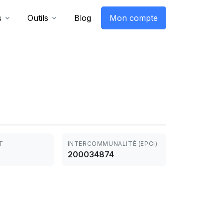
s
Outils
Blog
Mon compte
T
INTERCOMMUNALITÉ (EPCI)
200034874