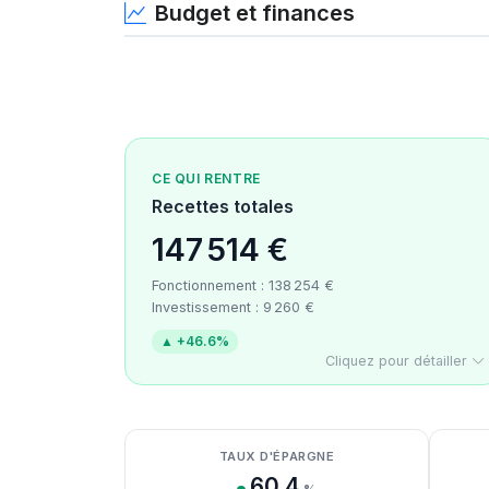
Budget et finances
CE QUI RENTRE
Recettes totales
147 514 €
Fonctionnement : 138 254 €
Investissement : 9 260 €
▲ +46.6%
Cliquez pour détailler
Détail des recettes
Détail des dépenses
Détail de la trésorerie
TAUX D'ÉPARGNE
60.4