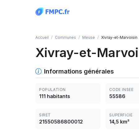
Panneau de gestion des cookies
Accueil
Communes
Meuse
Xivray-et-Marvoisin
Xivray-et-Marvoi
Informations générales
POPULATION
CODE INSEE
111 habitants
55586
SIRET
SUPERFICIE
21550586800012
14,5 km²