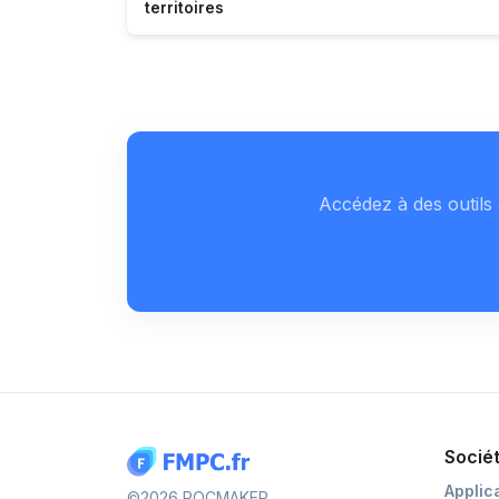
territoires
Accédez à des outils 
Socié
Applic
©2026 POCMAKER