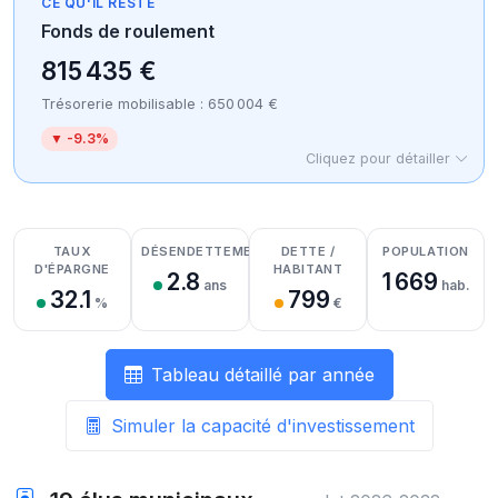
CE QU'IL RESTE
Fonds de roulement
815 435 €
Trésorerie mobilisable : 650 004 €
▼ -9.3%
Cliquez pour détailler
Détail des recettes
Détail des dépenses
Détail de la trésorerie
TAUX
DÉSENDETTEMENT
DETTE /
POPULATION
D'ÉPARGNE
HABITANT
2.8
1 669
ans
hab.
32.1
799
%
€
Tableau détaillé par année
Simuler la capacité d'investissement