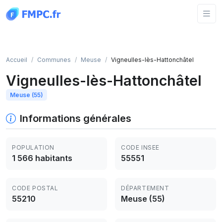
Panneau de gestion des cookies
Accueil
Communes
Meuse
Vigneulles-lès-Hattonchâtel
Vigneulles-lès-Hattonchâtel
Meuse (55)
Informations générales
POPULATION
CODE INSEE
1 566 habitants
55551
CODE POSTAL
DÉPARTEMENT
55210
Meuse (55)