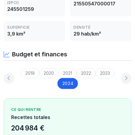
(EPCI)
21550547000017
245501259
SUPERFICIE
DENSITÉ
3,9 km²
29 hab/km²
Budget et finances
2019
2020
2021
2022
2023
2024
CE QUI RENTRE
Recettes totales
204 984 €