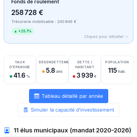
Fonds de roulement
258 728 €
Trésorerie mobilisable : 240 846 €
▲ +25.1%
Cliquez pour détailler
Détail des recettes
Détail des dépenses
Détail de la trésorerie
TAUX
DÉSENDETTEMENT
DETTE /
POPULATION
D'ÉPARGNE
HABITANT
5.8
115
ans
hab.
41.6
3 939
%
€
Tableau détaillé par année
Simuler la capacité d'investissement
11 élus municipaux (mandat 2020-2026)