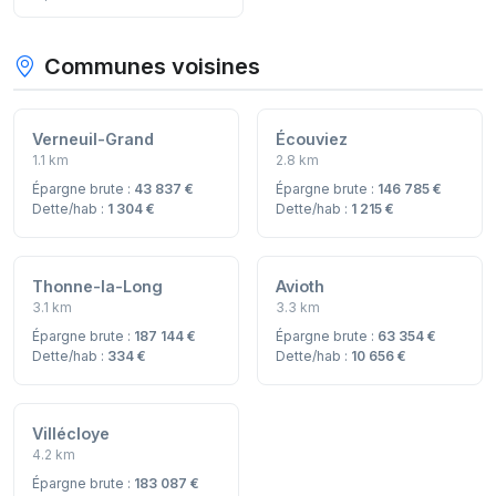
Communes voisines
Verneuil-Grand
Écouviez
1.1 km
2.8 km
Épargne brute :
43 837 €
Épargne brute :
146 785 €
Dette/hab :
1 304 €
Dette/hab :
1 215 €
Thonne-la-Long
Avioth
3.1 km
3.3 km
Épargne brute :
187 144 €
Épargne brute :
63 354 €
Dette/hab :
334 €
Dette/hab :
10 656 €
Villécloye
4.2 km
Épargne brute :
183 087 €