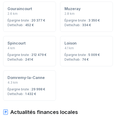
Gouraincourt
Muzeray
2.6 km
2.8 km
Épargne brute :
20 377 €
Épargne brute :
3 350 €
Dette/hab :
452 €
Dette/hab :
334 €
Spincourt
Loison
4 km
4.1 km
Épargne brute :
212 479 €
Épargne brute :
5 009 €
Dette/hab :
241 €
Dette/hab :
74 €
Domremy-la-Canne
4.3 km
Épargne brute :
29 998 €
Dette/hab :
1 432 €
Actualités finances locales