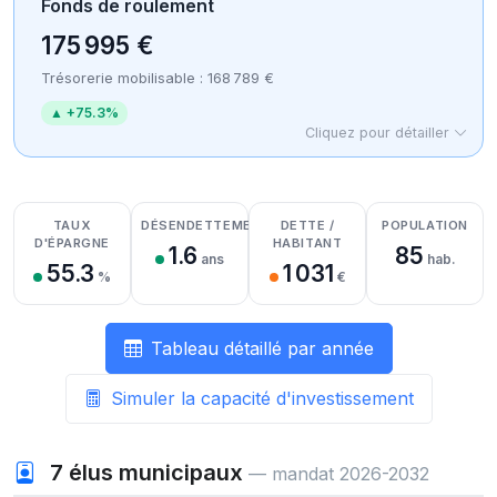
Fonds de roulement
175 995 €
Trésorerie mobilisable : 168 789 €
▲ +75.3%
Cliquez pour détailler
Détail des recettes
Détail des dépenses
Détail de la trésorerie
TAUX
DÉSENDETTEMENT
DETTE /
POPULATION
D'ÉPARGNE
HABITANT
1.6
85
ans
hab.
55.3
1 031
%
€
Tableau détaillé par année
Simuler la capacité d'investissement
7
élus municipaux
— mandat 2026-2032