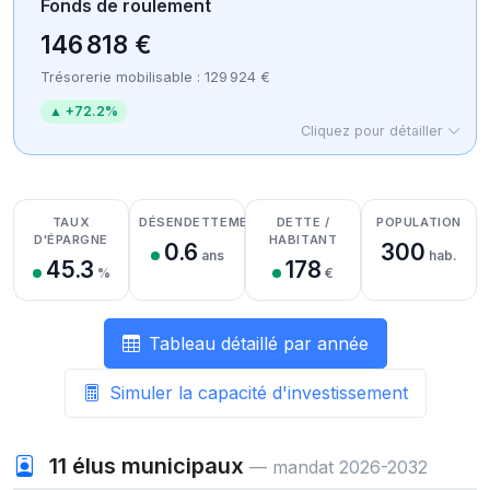
Fonds de roulement
146 818 €
Trésorerie mobilisable : 129 924 €
▲ +72.2%
Cliquez pour détailler
Détail des recettes
Détail des dépenses
Détail de la trésorerie
TAUX
DÉSENDETTEMENT
DETTE /
POPULATION
D'ÉPARGNE
HABITANT
0.6
300
ans
hab.
45.3
178
%
€
Tableau détaillé par année
Simuler la capacité d'investissement
11
élus municipaux
— mandat 2026-2032