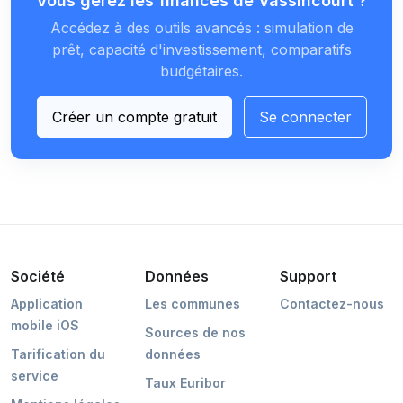
Vous gérez les finances de Vassincourt ?
Accédez à des outils avancés : simulation de
prêt, capacité d'investissement, comparatifs
budgétaires.
Créer un compte gratuit
Se connecter
Société
Données
Support
Application
Les communes
Contactez-nous
mobile iOS
Sources de nos
Tarification du
données
service
Taux Euribor