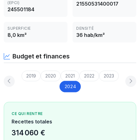
(EPCI)
21550531400017
245501184
SUPERFICIE
DENSITÉ
8,0 km²
36 hab/km²
Budget et finances
2019
2020
2021
2022
2023
2024
CE QUI RENTRE
Recettes totales
314 060 €