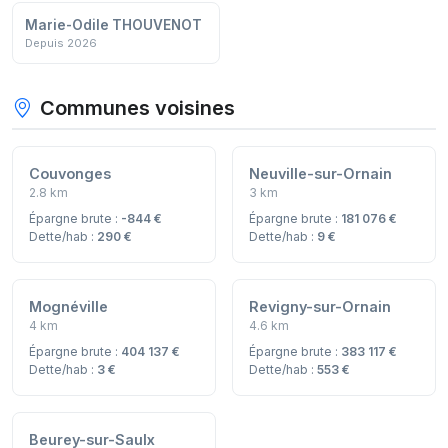
Marie-Odile THOUVENOT
Depuis 2026
Communes voisines
Couvonges
Neuville-sur-Ornain
2.8 km
3 km
Épargne brute :
-844 €
Épargne brute :
181 076 €
Dette/hab :
290 €
Dette/hab :
9 €
Mognéville
Revigny-sur-Ornain
4 km
4.6 km
Épargne brute :
404 137 €
Épargne brute :
383 117 €
Dette/hab :
3 €
Dette/hab :
553 €
Beurey-sur-Saulx