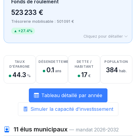
Fonds de roulement
523 233 €
Trésorerie mobilisable : 501 091 €
▲ +27.4%
Cliquez pour détailler
Détail des recettes
Détail des dépenses
Détail de la trésorerie
TAUX
DÉSENDETTEMENT
DETTE /
POPULATION
D'ÉPARGNE
HABITANT
0.1
384
ans
hab.
44.3
17
%
€
Tableau détaillé par année
Simuler la capacité d'investissement
11
élus municipaux
— mandat 2026-2032