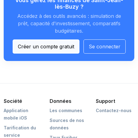
Vous gérez les finances de Saint-Jean-
lès-Buzy ?
Accédez à des outils avancés : simulation de
prêt, capacité d'investissement, comparatifs
budgétaires.
Créer un compte gratuit
Se connecter
Société
Données
Support
Application
Les communes
Contactez-nous
mobile iOS
Sources de nos
Tarification du
données
service
Taux Euribor