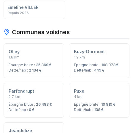
Emeline VILLER
Depuis 2026
Communes voisines
Olley
Buzy-Darmont
1.8 km
1.9 km
Épargne brute :
35 369 €
Épargne brute :
168 073 €
Dette/hab :
2 134 €
Dette/hab :
449 €
Parfondrupt
Puxe
2.7 km
4 km
Épargne brute :
26 483 €
Épargne brute :
19 819 €
Dette/hab :
0 €
Dette/hab :
138 €
Jeandelize