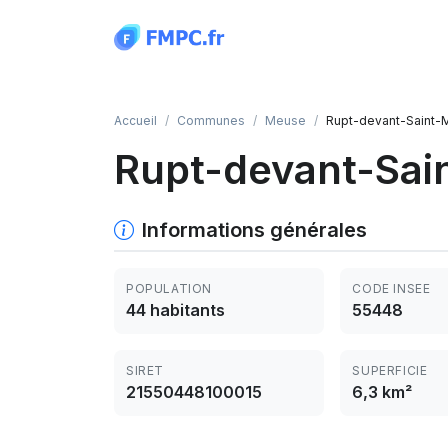
Panneau de gestion des cookies
Accueil
Communes
Meuse
Rupt-devant-Saint-M
Rupt-devant-Sain
Informations générales
POPULATION
CODE INSEE
44 habitants
55448
SIRET
SUPERFICIE
21550448100015
6,3 km²