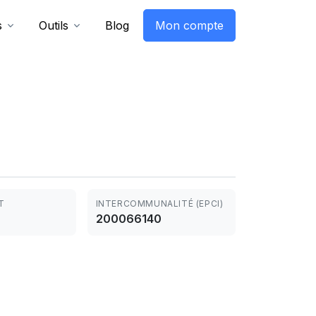
s
Outils
Blog
Mon compte
T
INTERCOMMUNALITÉ (EPCI)
200066140