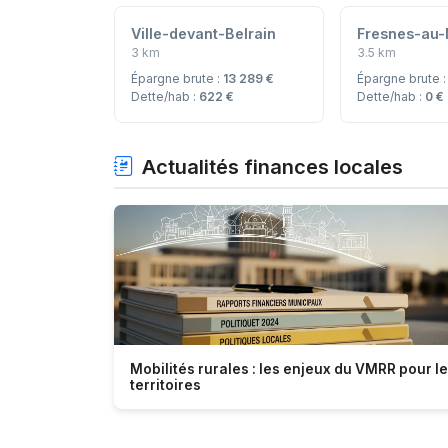
Ville-devant-Belrain
Fresnes-au
3 km
3.5 km
Épargne brute :
13 289 €
Épargne brute 
Dette/hab :
622 €
Dette/hab :
0 €
Actualités finances locales
Mobilités rurales : les enjeux du VMRR pour l
territoires