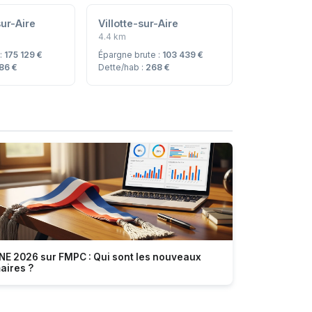
sur-Aire
Villotte-sur-Aire
4.4 km
 :
175 129 €
Épargne brute :
103 439 €
486 €
Dette/hab :
268 €
NE 2026 sur FMPC : Qui sont les nouveaux
aires ?