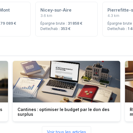
-Mont
Nicey-sur-Aire
Pierrefitte-
3.6 km
4.3 km
:
79 089 €
Épargne brute :
31 858 €
Épargne brute
Dette/hab :
353 €
Dette/hab :
1 
es
Cantines : optimiser le budget par le don des
R
surplus
m
Voir tous les articles