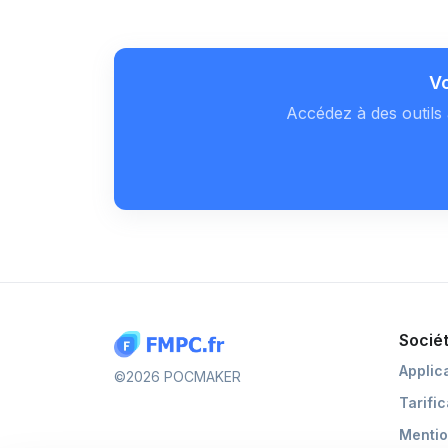
Vo
Accédez à des outils 
Socié
Applic
©2026 POCMAKER
Tarifi
Mentio