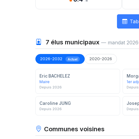
%
Tab
7
élus municipaux
— mandat 2026
2026-2032
2020-2026
Actuel
Eric BACHELEZ
Morg
Maire
1er adj
Depuis 2026
Depuis
Caroline JUNG
Jose
Depuis 2026
Depuis
Communes voisines