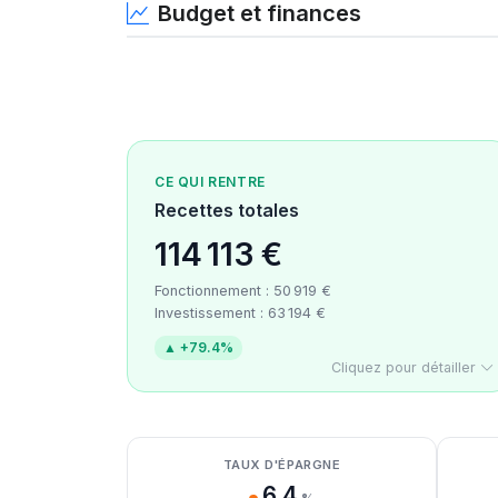
Budget et finances
CE QUI RENTRE
Recettes totales
114 113 €
Fonctionnement : 50 919 €
Investissement : 63 194 €
▲ +79.4%
Cliquez pour détailler
Détail des recettes
Détail des dépenses
Détail de la trésorerie
TAUX D'ÉPARGNE
6.4