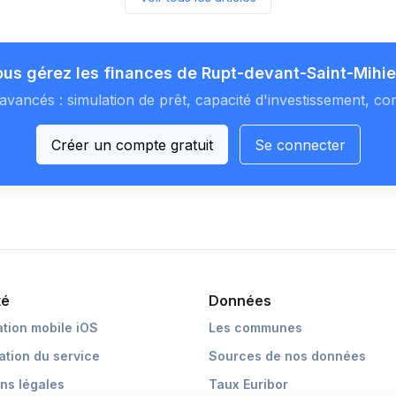
us gérez les finances de Rupt-devant-Saint-Mihie
avancés : simulation de prêt, capacité d'investissement, co
Créer un compte gratuit
Se connecter
té
Données
ation mobile iOS
Les communes
cation du service
Sources de nos données
ns légales
Taux Euribor