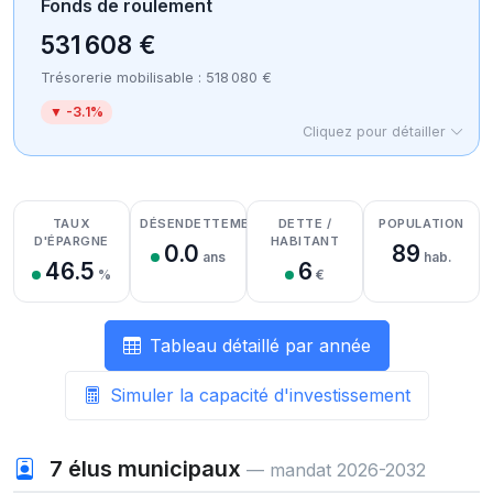
Fonds de roulement
531 608 €
Trésorerie mobilisable : 518 080 €
▼ -3.1%
Cliquez pour détailler
Détail des recettes
Détail des dépenses
Détail de la trésorerie
TAUX
DÉSENDETTEMENT
DETTE /
POPULATION
D'ÉPARGNE
HABITANT
0.0
89
ans
hab.
46.5
6
%
€
Tableau détaillé par année
Simuler la capacité d'investissement
7
élus municipaux
— mandat 2026-2032