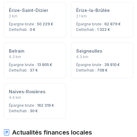
Érize-Saint-Dizier
Érize-la-Brûlée
2 km
2.1 km
Épargne brute :
50 229 €
Épargne brute :
62 879 €
Dette/hab :
0 €
Dette/hab :
1 322 €
Belrain
Seigneulles
4.3 km
4.3 km
Épargne brute :
13 805 €
Épargne brute :
39 810 €
Dette/hab :
37 €
Dette/hab :
708 €
Naives-Rosières
4.4 km
Épargne brute :
162 319 €
Dette/hab :
30 €
Actualités finances locales