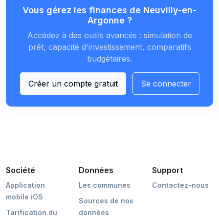
Vous gérez les finances de Neuvilly-en-
Argonne ?
Accédez à des outils avancés : simulation de
prêt, capacité d'investissement, comparatifs
budgétaires.
Créer un compte gratuit
Se connecter
Société
Données
Support
Application
Les communes
Contactez-nous
mobile iOS
Sources de nos
Tarification du
données