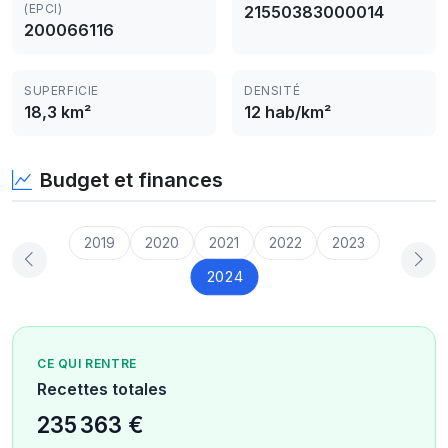
(EPCI)
21550383000014
200066116
SUPERFICIE
DENSITÉ
18,3 km²
12 hab/km²
Budget et finances
2019
2020
2021
2022
2023
2024
CE QUI RENTRE
Recettes totales
235 363 €