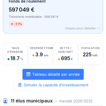
Fonds de roulement
597 049 €
Trésorerie mobilisable : 568 291 €
▼ -7.1%
Cliquez pour détailler
Détail des recettes
Détail des dépenses
Détail de la trésorerie
TAUX
DÉSENDETTEMENT
DETTE /
POPULATION
D'ÉPARGNE
HABITANT
3.9
225
ans
hab.
18.7
695
%
€
Tableau détaillé par année
Simuler la capacité d'investissement
11
élus municipaux
— mandat 2026-2032