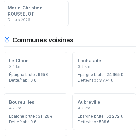
Marie-Christine
ROUSSELOT
Depuis 2026
Communes voisines
Le Claon
Lachalade
3.4 km
3.9 km
Épargne brute :
665 €
Épargne brute :
24 665 €
Dette/hab :
0 €
Dette/hab :
3 774 €
Boureuilles
Aubréville
4.2 km
4.7 km
Épargne brute :
31 126 €
Épargne brute :
52 272 €
Dette/hab :
0 €
Dette/hab :
539 €