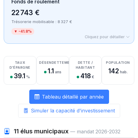
Fonds de roulement
22 743 €
Trésorerie mobilisable : 8 327 €
▼ -41.8%
Cliquez pour détailler
Détail des recettes
Détail des dépenses
Détail de la trésorerie
TAUX
DÉSENDETTEMENT
DETTE /
POPULATION
D'ÉPARGNE
HABITANT
1.1
142
ans
hab.
39.1
418
%
€
Tableau détaillé par année
Simuler la capacité d'investissement
11
élus municipaux
— mandat 2026-2032