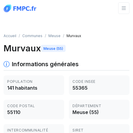
Panneau de gestion des cookies
Accueil
Communes
Meuse
Murvaux
Murvaux
Meuse (55)
Informations générales
POPULATION
CODE INSEE
141 habitants
55365
CODE POSTAL
DÉPARTEMENT
55110
Meuse (55)
INTERCOMMUNALITÉ
SIRET