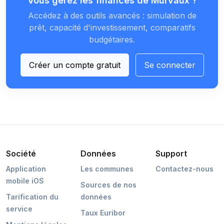
Vous gérez les finances de Murvaux ?
Accédez à des outils avancés : simulation de
prêt, capacité d'investissement, comparatifs
budgétaires.
Créer un compte gratuit
Se connecter
Société
Données
Support
Application
Les communes
Contactez-nous
mobile iOS
Sources de nos
Tarification du
données
service
Taux Euribor