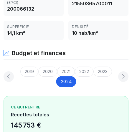
(EPCI)
21550365700011
200066132
SUPERFICIE
DENSITÉ
14,1 km²
10 hab/km²
Budget et finances
2019
2020
2021
2022
2023
2024
CE QUI RENTRE
Recettes totales
145 753 €