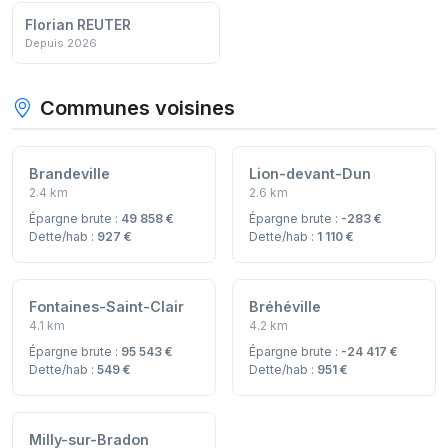
Florian REUTER
Depuis 2026
Communes voisines
Brandeville
Lion-devant-Dun
2.4 km
2.6 km
Épargne brute :
49 858 €
Épargne brute :
-283 €
Dette/hab :
927 €
Dette/hab :
1 110 €
Fontaines-Saint-Clair
Bréhéville
4.1 km
4.2 km
Épargne brute :
95 543 €
Épargne brute :
-24 417 €
Dette/hab :
549 €
Dette/hab :
951 €
Milly-sur-Bradon