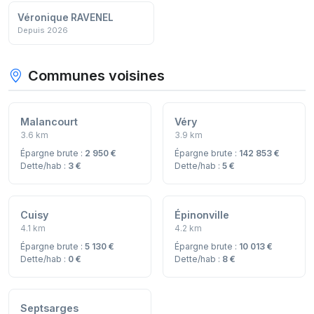
Véronique RAVENEL
Depuis 2026
Communes voisines
Malancourt
Véry
3.6 km
3.9 km
Épargne brute :
2 950 €
Épargne brute :
142 853 €
Dette/hab :
3 €
Dette/hab :
5 €
Cuisy
Épinonville
4.1 km
4.2 km
Épargne brute :
5 130 €
Épargne brute :
10 013 €
Dette/hab :
0 €
Dette/hab :
8 €
Septsarges