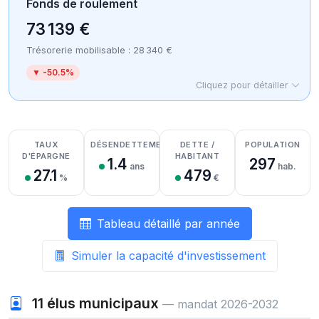
Fonds de roulement
73 139 €
Trésorerie mobilisable : 28 340 €
▼ -50.5%
Cliquez pour détailler
Détail des recettes
Détail des dépenses
Détail de la trésorerie
TAUX
DÉSENDETTEMENT
DETTE /
POPULATION
D'ÉPARGNE
HABITANT
1.4
297
ans
hab.
27.1
479
%
€
Tableau détaillé par année
Simuler la capacité d'investissement
11
élus municipaux
— mandat 2026-2032