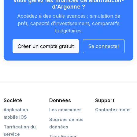
Vous gérez les finances de Montfaucon-
d'Argonne ?
Accédez à des outils avancés : simulation de
prêt, capacité d'investissement, comparatifs
budgétaires.
Créer un compte gratuit
Se connecter
Société
Données
Support
Application
Les communes
Contactez-nous
mobile iOS
Sources de nos
Tarification du
données
service
Taux Euribor