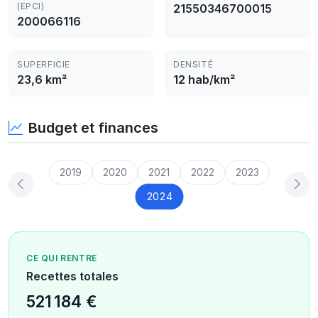
(EPCI)
21550346700015
200066116
SUPERFICIE
DENSITÉ
23,6 km²
12 hab/km²
Budget et finances
2019
2020
2021
2022
2023
2024
CE QUI RENTRE
Recettes totales
521 184 €