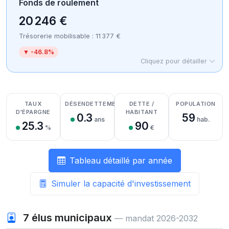
Fonds de roulement
20 246 €
Trésorerie mobilisable : 11 377 €
▼ -46.8%
Cliquez pour détailler
Détail des recettes
Détail des dépenses
Détail de la trésorerie
TAUX
DÉSENDETTEMENT
DETTE /
POPULATION
D'ÉPARGNE
HABITANT
0.3
59
ans
hab.
25.3
90
%
€
Tableau détaillé par année
Simuler la capacité d'investissement
7
élus municipaux
— mandat 2026-2032