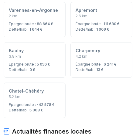
Varennes-en-Argonne
Apremont
2 km
2.6 km
Épargne brute :
88 664 €
Épargne brute :
111 680 €
Dette/hab :
1 644 €
Dette/hab :
1 909 €
Baulny
Charpentry
3.8 km
4.2 km
Épargne brute :
5 056 €
Épargne brute :
6 241 €
Dette/hab :
0 €
Dette/hab :
13 €
Chatel-Chéhéry
5.2 km
Épargne brute :
-42 578 €
Dette/hab :
5 008 €
Actualités finances locales