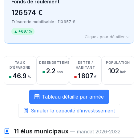
Fonds de roulement
126 574 €
Trésorerie mobilisable : 110 957 €
▲ +69.1%
Cliquez pour détailler
Détail des recettes
Détail des dépenses
Détail de la trésorerie
TAUX
DÉSENDETTEMENT
DETTE /
POPULATION
D'ÉPARGNE
HABITANT
2.2
102
ans
hab.
46.9
1 807
%
€
Tableau détaillé par année
Simuler la capacité d'investissement
11
élus municipaux
— mandat 2026-2032