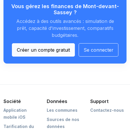
Vous gérez les finances de Mont-devant-
Sassey ?
Accédez à des outils avancés : simulation de
prêt, capacité d'investissement, comparatifs
budgétaires.
Créer un compte gratuit
Se connecter
Société
Données
Support
Application
Les communes
Contactez-nous
mobile iOS
Sources de nos
Tarification du
données