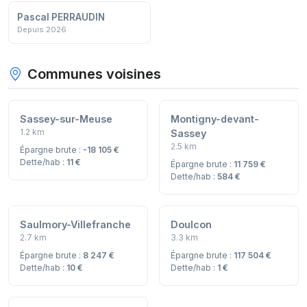
Pascal PERRAUDIN
Depuis 2026
Communes voisines
Sassey-sur-Meuse
Montigny-devant-
1.2 km
Sassey
2.5 km
Épargne brute :
-18 105 €
Dette/hab :
11 €
Épargne brute :
11 759 €
Dette/hab :
584 €
Saulmory-Villefranche
Doulcon
2.7 km
3.3 km
Épargne brute :
8 247 €
Épargne brute :
117 504 €
Dette/hab :
10 €
Dette/hab :
1 €