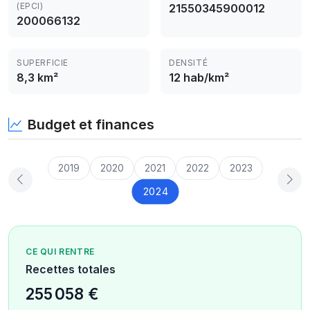
(EPCI)
21550345900012
200066132
SUPERFICIE
DENSITÉ
8,3 km²
12 hab/km²
Budget et finances
2019
2020
2021
2022
2023
2024
CE QUI RENTRE
Recettes totales
255 058 €