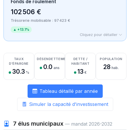
Fonds de roulement
102 506 €
Trésorerie mobilisable : 97 423 €
▲ +13.1%
Cliquez pour détailler
Détail des recettes
Détail des dépenses
Détail de la trésorerie
TAUX
DÉSENDETTEMENT
DETTE /
POPULATION
D'ÉPARGNE
HABITANT
0.0
28
ans
hab.
30.3
13
%
€
Tableau détaillé par année
Simuler la capacité d'investissement
7
élus municipaux
— mandat 2026-2032