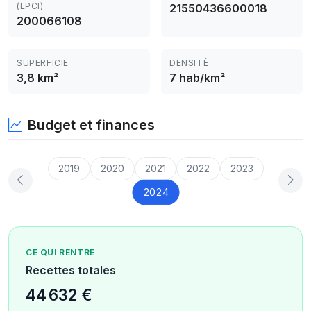
(EPCI)
21550436600018
200066108
SUPERFICIE
DENSITÉ
3,8 km²
7 hab/km²
Budget et finances
2019
2020
2021
2022
2023
2024
CE QUI RENTRE
Recettes totales
44 632 €