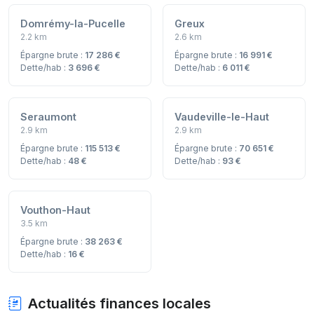
Domrémy-la-Pucelle
Greux
2.2 km
2.6 km
Épargne brute :
17 286 €
Épargne brute :
16 991 €
Dette/hab :
3 696 €
Dette/hab :
6 011 €
Seraumont
Vaudeville-le-Haut
2.9 km
2.9 km
Épargne brute :
115 513 €
Épargne brute :
70 651 €
Dette/hab :
48 €
Dette/hab :
93 €
Vouthon-Haut
3.5 km
Épargne brute :
38 263 €
Dette/hab :
16 €
Actualités finances locales