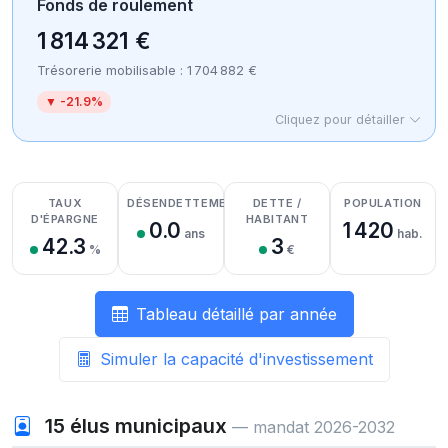
Fonds de roulement
1 814 321 €
Trésorerie mobilisable : 1 704 882 €
▼ -21.9%
Cliquez pour détailler
Détail des recettes
Détail des dépenses
Détail de la trésorerie
TAUX
DÉSENDETTEMENT
DETTE /
POPULATION
D'ÉPARGNE
HABITANT
0.0
1 420
ans
hab.
42.3
3
%
€
Tableau détaillé par année
Simuler la capacité d'investissement
15
élus municipaux
— mandat 2026-2032