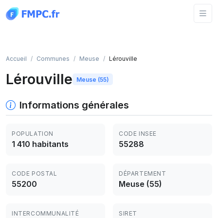
Panneau de gestion des cookies
Accueil
Communes
Meuse
Lérouville
Lérouville
Meuse (55)
Informations générales
POPULATION
CODE INSEE
1 410 habitants
55288
CODE POSTAL
DÉPARTEMENT
55200
Meuse (55)
INTERCOMMUNALITÉ
SIRET