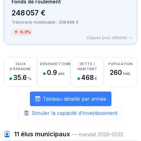
Fonds de roulement
248 057 €
Trésorerie mobilisable : 208 998 €
▼ -5.3%
Cliquez pour détailler
Détail des recettes
Détail des dépenses
Détail de la trésorerie
TAUX
DÉSENDETTEMENT
DETTE /
POPULATION
D'ÉPARGNE
HABITANT
0.9
260
ans
hab.
35.6
468
%
€
Tableau détaillé par année
Simuler la capacité d'investissement
11
élus municipaux
— mandat 2026-2032