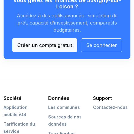
Vous gérez les finances de Juvigny-sur-
Loison ?
Accédez à des outils avancés : simulation de
prêt, capacité d'investissement, comparatifs
budgétaires.
Créer un compte gratuit
Se connecter
Société
Données
Support
Application
Les communes
Contactez-nous
mobile iOS
Sources de nos
Tarification du
données
service
Taux Euribor