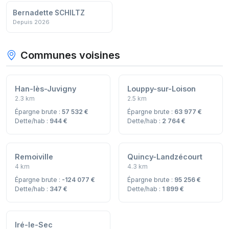
Bernadette SCHILTZ
Depuis 2026
Communes voisines
Han-lès-Juvigny
Louppy-sur-Loison
2.3 km
2.5 km
Épargne brute :
57 532 €
Épargne brute :
63 977 €
Dette/hab :
944 €
Dette/hab :
2 764 €
Remoiville
Quincy-Landzécourt
4 km
4.3 km
Épargne brute :
-124 077 €
Épargne brute :
95 256 €
Dette/hab :
347 €
Dette/hab :
1 899 €
Iré-le-Sec