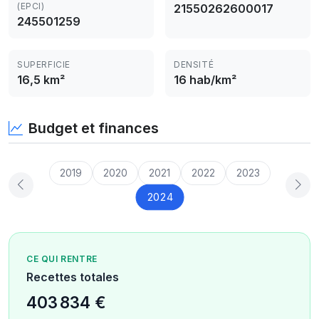
(EPCI)
21550262600017
245501259
SUPERFICIE
DENSITÉ
16,5 km²
16 hab/km²
Budget et finances
2019
2020
2021
2022
2023
2024
CE QUI RENTRE
Recettes totales
403 834 €