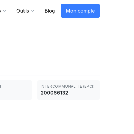
s
Outils
Blog
Mon compte
T
INTERCOMMUNALITÉ (EPCI)
200066132