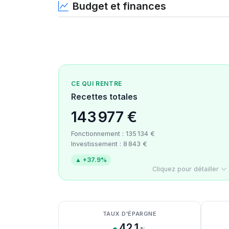
Budget et finances
CE QUI RENTRE
Recettes totales
143 977 €
Fonctionnement : 135 134 €
Investissement : 8 843 €
▲ +37.9%
Cliquez pour détailler
Détail des recettes
Détail des dépenses
Détail de la trésorerie
TAUX D'ÉPARGNE
42.1