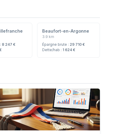
llefranche
Beaufort-en-Argonne
3.9 km
 :
8 247 €
Épargne brute :
29 710 €
 €
Dette/hab :
1 624 €