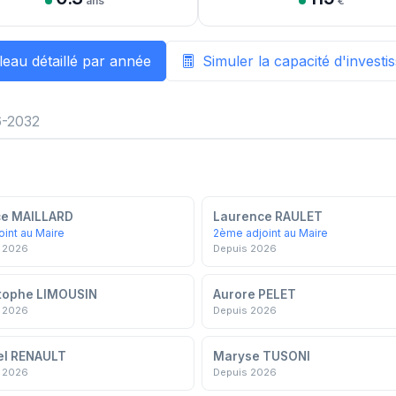
ans
€
leau détaillé par année
Simuler la capacité d'invest
-2032
ce MAILLARD
Laurence RAULET
oint au Maire
2ème adjoint au Maire
 2026
Depuis 2026
tophe LIMOUSIN
Aurore PELET
 2026
Depuis 2026
el RENAULT
Maryse TUSONI
 2026
Depuis 2026