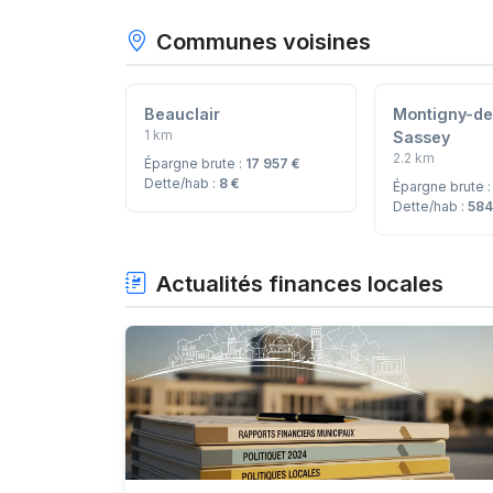
Communes voisines
Beauclair
Montigny-de
1 km
Sassey
2.2 km
Épargne brute :
17 957 €
Dette/hab :
8 €
Épargne brute 
Dette/hab :
584
Actualités finances locales