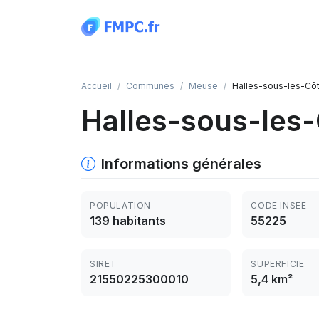
Panneau de gestion des cookies
Accueil
Communes
Meuse
Halles-sous-les-Cô
Halles-sous-les
Informations générales
POPULATION
CODE INSEE
139 habitants
55225
SIRET
SUPERFICIE
21550225300010
5,4 km²