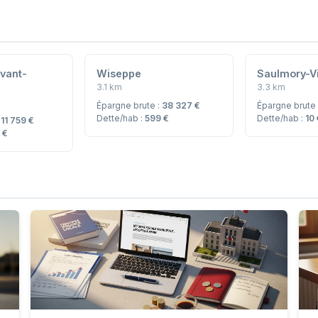
vant-
Wiseppe
Saulmory-Vi
3.1 km
3.3 km
Épargne brute :
38 327 €
Épargne brute
Dette/hab :
599 €
Dette/hab :
10
:
11 759 €
 €