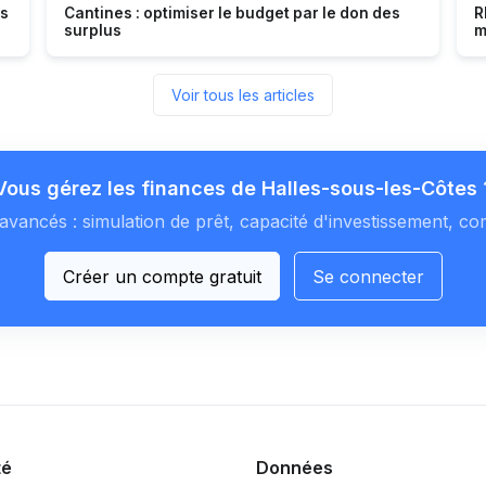
es
Cantines : optimiser le budget par le don des
R
surplus
m
Voir tous les articles
Vous gérez les finances de Halles-sous-les-Côtes 
avancés : simulation de prêt, capacité d'investissement, co
Créer un compte gratuit
Se connecter
té
Données