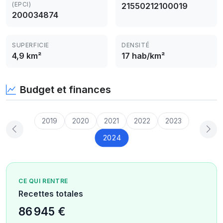
(EPCI)
21550212100019
200034874
SUPERFICIE
DENSITÉ
4,9 km²
17 hab/km²
Budget et finances
2019
2020
2021
2022
2023
2024
CE QUI RENTRE
Recettes totales
86 945 €