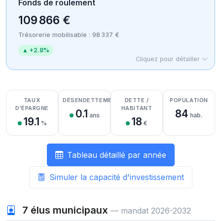
Fonds de roulement
109 866 €
Trésorerie mobilisable : 98 337 €
▲ +2.8%
Cliquez pour détailler
Détail des recettes
Détail des dépenses
Détail de la trésorerie
TAUX
DÉSENDETTEMENT
DETTE /
POPULATION
D'ÉPARGNE
HABITANT
0.1
84
ans
hab.
19.1
18
%
€
Tableau détaillé par année
Simuler la capacité d'investissement
7
élus municipaux
— mandat 2026-2032