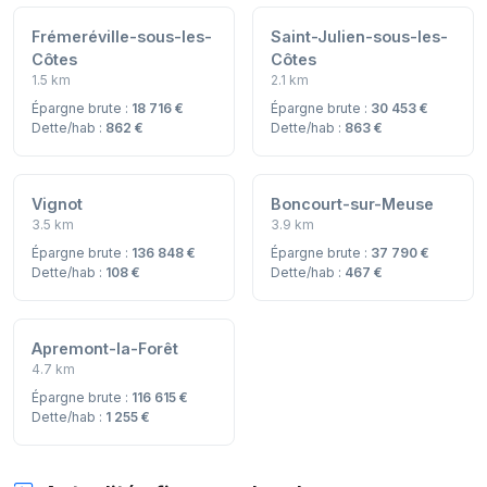
Frémeréville-sous-les-
Saint-Julien-sous-les-
Côtes
Côtes
1.5 km
2.1 km
Épargne brute :
18 716 €
Épargne brute :
30 453 €
Dette/hab :
862 €
Dette/hab :
863 €
Vignot
Boncourt-sur-Meuse
3.5 km
3.9 km
Épargne brute :
136 848 €
Épargne brute :
37 790 €
Dette/hab :
108 €
Dette/hab :
467 €
Apremont-la-Forêt
4.7 km
Épargne brute :
116 615 €
Dette/hab :
1 255 €