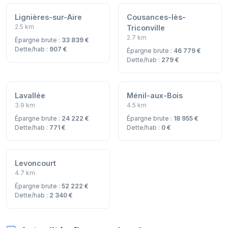
Lignières-sur-Aire
Cousances-lès-
2.5 km
Triconville
2.7 km
Épargne brute :
33 839 €
Dette/hab :
907 €
Épargne brute :
46 779 €
Dette/hab :
279 €
Lavallée
Ménil-aux-Bois
3.9 km
4.5 km
Épargne brute :
24 222 €
Épargne brute :
18 955 €
Dette/hab :
771 €
Dette/hab :
0 €
Levoncourt
4.7 km
Épargne brute :
52 222 €
Dette/hab :
2 340 €