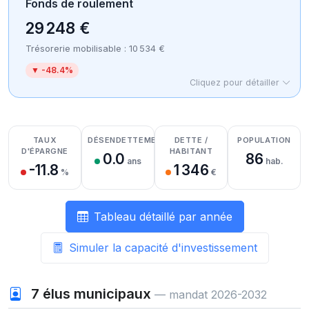
Fonds de roulement
29 248 €
Trésorerie mobilisable : 10 534 €
▼ -48.4%
Cliquez pour détailler
Détail des recettes
Détail des dépenses
Détail de la trésorerie
TAUX
DÉSENDETTEMENT
DETTE /
POPULATION
D'ÉPARGNE
HABITANT
0.0
86
ans
hab.
-11.8
1 346
%
€
Tableau détaillé par année
Simuler la capacité d'investissement
7
élus municipaux
— mandat 2026-2032