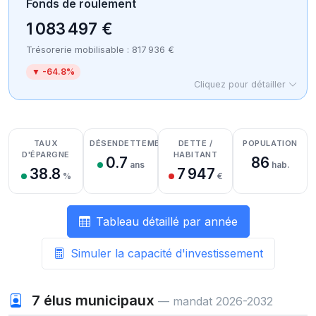
Fonds de roulement
1 083 497 €
Trésorerie mobilisable : 817 936 €
▼ -64.8%
Cliquez pour détailler
Détail des recettes
Détail des dépenses
Détail de la trésorerie
TAUX
DÉSENDETTEMENT
DETTE /
POPULATION
D'ÉPARGNE
HABITANT
0.7
86
ans
hab.
38.8
7 947
%
€
Tableau détaillé par année
Simuler la capacité d'investissement
7
élus municipaux
— mandat 2026-2032