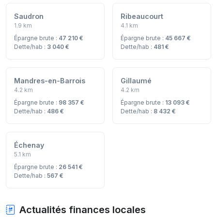
Saudron
Ribeaucourt
1.9 km
4.1 km
Épargne brute :
47 210 €
Épargne brute :
45 667 €
Dette/hab :
3 040 €
Dette/hab :
481 €
Mandres-en-Barrois
Gillaumé
4.2 km
4.2 km
Épargne brute :
98 357 €
Épargne brute :
13 093 €
Dette/hab :
486 €
Dette/hab :
8 432 €
Échenay
5.1 km
Épargne brute :
26 541 €
Dette/hab :
567 €
Actualités finances locales