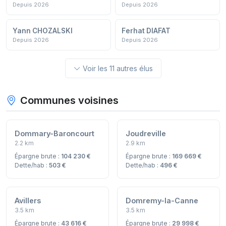
Depuis 2026
Depuis 2026
Yann CHOZALSKI
Ferhat DIAFAT
Depuis 2026
Depuis 2026
Voir les 11 autres élus
Communes voisines
Dommary-Baroncourt
Joudreville
2.2 km
2.9 km
Épargne brute :
104 230 €
Épargne brute :
169 669 €
Dette/hab :
503 €
Dette/hab :
496 €
Avillers
Domremy-la-Canne
3.5 km
3.5 km
Épargne brute :
43 616 €
Épargne brute :
29 998 €