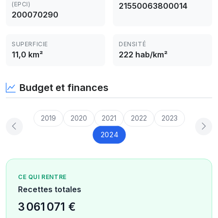
(EPCI)
21550063800014
200070290
SUPERFICIE
DENSITÉ
11,0 km²
222 hab/km²
Budget et finances
2019
2020
2021
2022
2023
2024
CE QUI RENTRE
Recettes totales
3 061 071 €