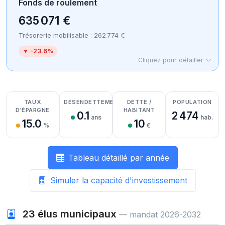
Fonds de roulement
635 071 €
Trésorerie mobilisable : 262 774 €
▼ -23.6%
Cliquez pour détailler
Détail des recettes
Détail des dépenses
Détail de la trésorerie
TAUX
DÉSENDETTEMENT
DETTE /
POPULATION
D'ÉPARGNE
HABITANT
0.1
2 474
ans
hab.
15.0
10
%
€
Tableau détaillé par année
Simuler la capacité d'investissement
23
élus municipaux
— mandat 2026-2032