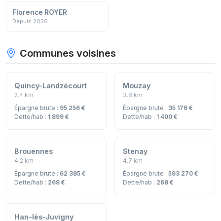
Florence ROYER
Depuis 2026
Communes voisines
Quincy-Landzécourt
Mouzay
2.4 km
3.8 km
Épargne brute :
95 256 €
Épargne brute :
35 176 €
Dette/hab :
1 899 €
Dette/hab :
1 400 €
Brouennes
Stenay
4.2 km
4.7 km
Épargne brute :
62 385 €
Épargne brute :
593 270 €
Dette/hab :
268 €
Dette/hab :
268 €
Han-lès-Juvigny