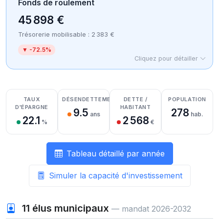
Fonds de roulement
45 898 €
Trésorerie mobilisable : 2 383 €
▼ -72.5%
Cliquez pour détailler
Détail des recettes
Détail des dépenses
Détail de la trésorerie
TAUX
DÉSENDETTEMENT
DETTE /
POPULATION
D'ÉPARGNE
HABITANT
9.5
278
ans
hab.
22.1
2 568
%
€
Tableau détaillé par année
Simuler la capacité d'investissement
11
élus municipaux
— mandat 2026-2032