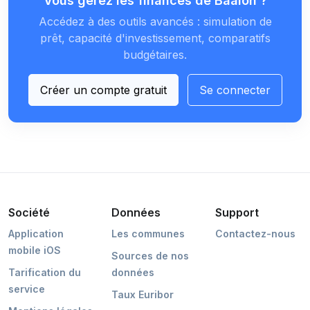
Vous gérez les finances de Baâlon ?
Accédez à des outils avancés : simulation de
prêt, capacité d'investissement, comparatifs
budgétaires.
Créer un compte gratuit
Se connecter
Société
Données
Support
Application
Les communes
Contactez-nous
mobile iOS
Sources de nos
Tarification du
données
service
Taux Euribor