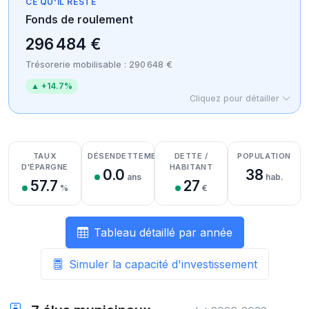
CE QU'IL RESTE
Fonds de roulement
296 484 €
Trésorerie mobilisable : 290 648 €
▲ +14.7%
Cliquez pour détailler
Détail des recettes
Détail des dépenses
Détail de la trésorerie
TAUX
DÉSENDETTEMENT
DETTE /
POPULATION
D'ÉPARGNE
HABITANT
0.0
38
ans
hab.
57.7
27
%
€
Tableau détaillé par année
Simuler la capacité d'investissement