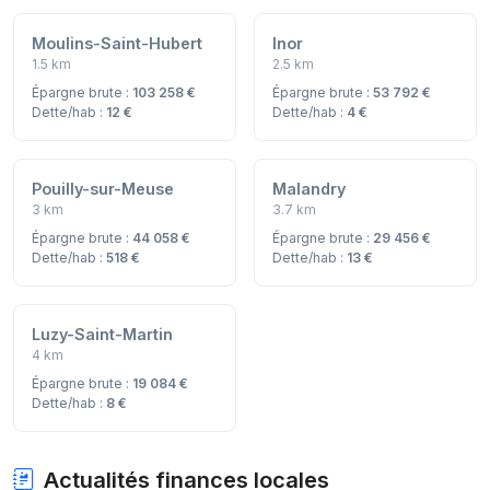
Moulins-Saint-Hubert
Inor
1.5 km
2.5 km
Épargne brute :
103 258 €
Épargne brute :
53 792 €
Dette/hab :
12 €
Dette/hab :
4 €
Pouilly-sur-Meuse
Malandry
3 km
3.7 km
Épargne brute :
44 058 €
Épargne brute :
29 456 €
Dette/hab :
518 €
Dette/hab :
13 €
Luzy-Saint-Martin
4 km
Épargne brute :
19 084 €
Dette/hab :
8 €
Actualités finances locales