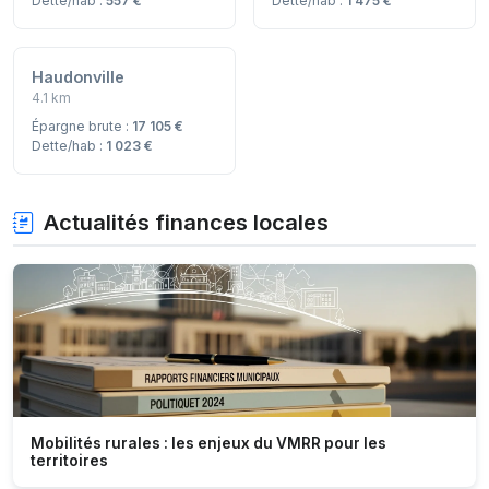
Dette/hab :
557 €
Dette/hab :
1 475 €
Haudonville
4.1 km
Épargne brute :
17 105 €
Dette/hab :
1 023 €
Actualités finances locales
Mobilités rurales : les enjeux du VMRR pour les
territoires