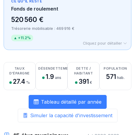
CE QU'IL RESTE
Fonds de roulement
520 560 €
Trésorerie mobilisable : 469 916 €
▲ +11.2%
Cliquez pour détailler
Détail des recettes
Détail des dépenses
Détail de la trésorerie
TAUX
DÉSENDETTEMENT
DETTE /
POPULATION
D'ÉPARGNE
HABITANT
1.9
571
ans
hab.
27.4
391
%
€
Tableau détaillé par année
Simuler la capacité d'investissement