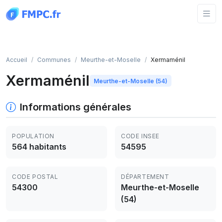
Panneau de gestion des cookies
Accueil
Communes
Meurthe-et-Moselle
Xermaménil
Xermaménil
Meurthe-et-Moselle (54)
Informations générales
POPULATION
CODE INSEE
564 habitants
54595
CODE POSTAL
DÉPARTEMENT
54300
Meurthe-et-Moselle
(54)