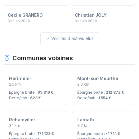
Cecile GRANERO
Christian JOLY
Depuis 2026
Depuis 2026
Voir les 3 autres élus
Communes voisines
Hériménil
Mont-sur-Meurthe
2.5 km
2.8 km
Épargne brute :
99 819 €
Épargne brute :
212 872 €
Dette/hab :
623 €
Dette/hab :
1 554 €
Rehainviller
Lamath
3.1 km
3.7 km
Épargne brute :
171 123 €
Épargne brute :
-1 714 €