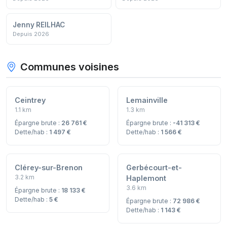
Jenny REILHAC
Depuis 2026
Communes voisines
Ceintrey
Lemainville
1.1 km
1.3 km
Épargne brute :
26 761 €
Épargne brute :
-41 313 €
Dette/hab :
1 497 €
Dette/hab :
1 566 €
Clérey-sur-Brenon
Gerbécourt-et-
3.2 km
Haplemont
3.6 km
Épargne brute :
18 133 €
Dette/hab :
5 €
Épargne brute :
72 986 €
Dette/hab :
1 143 €