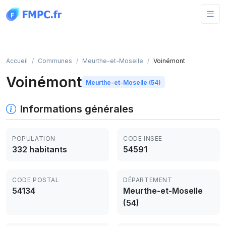
Panneau de gestion des cookies
Accueil
Communes
Meurthe-et-Moselle
Voinémont
Voinémont
Meurthe-et-Moselle (54)
Informations générales
POPULATION
CODE INSEE
332 habitants
54591
CODE POSTAL
DÉPARTEMENT
54134
Meurthe-et-Moselle
(54)