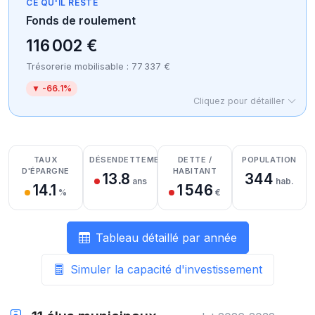
CE QU'IL RESTE
Fonds de roulement
116 002 €
Trésorerie mobilisable : 77 337 €
▼ -66.1%
Cliquez pour détailler
Détail des recettes
Détail des dépenses
Détail de la trésorerie
TAUX
DÉSENDETTEMENT
DETTE /
POPULATION
D'ÉPARGNE
HABITANT
13.8
344
ans
hab.
14.1
1 546
%
€
Tableau détaillé par année
Simuler la capacité d'investissement