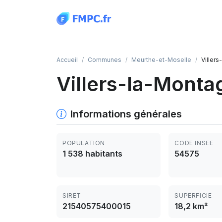
Panneau de gestion des cookies
Accueil
Communes
Meurthe-et-Moselle
Viller
Villers-la-Monta
Informations générales
POPULATION
CODE INSEE
1 538 habitants
54575
SIRET
SUPERFICIE
21540575400015
18,2 km²