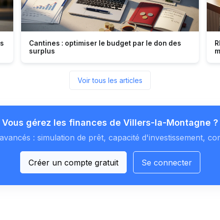
es
Cantines : optimiser le budget par le don des
R
surplus
m
Voir tous les articles
Vous gérez les finances de Villers-la-Montagne ?
avancés : simulation de prêt, capacité d'investissement, co
Créer un compte gratuit
Se connecter