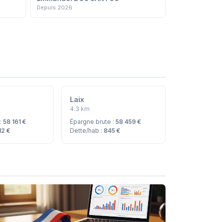
Depuis 2026
Laix
4.3 km
 :
58 161 €
Épargne brute :
58 459 €
12 €
Dette/hab :
845 €