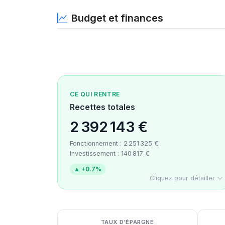
Budget et finances
CE QUI RENTRE
Recettes totales
2 392 143 €
Fonctionnement : 2 251 325 €
Investissement : 140 817 €
▲ +0.7%
Cliquez pour détailler
Détail des recettes
Détail des dépenses
Détail de la trésorerie
TAUX D'ÉPARGNE