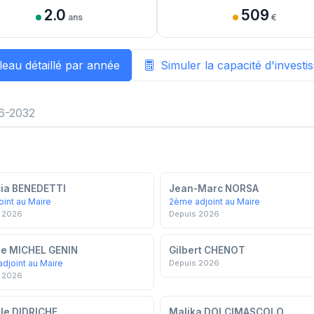
2.0
509
ans
€
leau détaillé par année
Simuler la capacité d'invest
6-2032
cia BENEDETTI
Jean-Marc NORSA
oint au Maire
2ème adjoint au Maire
 2026
Depuis 2026
ie MICHEL GENIN
Gilbert CHENOT
djoint au Maire
Depuis 2026
 2026
le DIDRICHE
Malika DOLCIMASCOLO