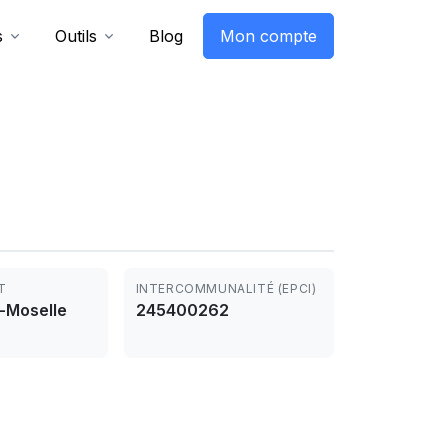
s
Outils
Blog
Mon compte
T
INTERCOMMUNALITÉ (EPCI)
-Moselle
245400262