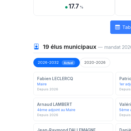
17.7
%
Tab
19
élus municipaux
— mandat 202
2026-2032
2020-2026
Actuel
Fabien LECLERCQ
Patri
Maire
1er adj
Depuis 2026
Depuis
Arnaud LAMBERT
Valér
4ème adjoint au Maire
5ème a
Depuis 2026
Depuis
Jean-Raymond DALLEMAGNE
Daniè