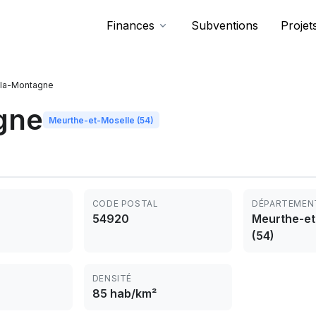
Finances
Subventions
Projet
s-la-Montagne
gne
Meurthe-et-Moselle (54)
CODE POSTAL
DÉPARTEMEN
54920
Meurthe-et
(54)
DENSITÉ
85 hab/km²