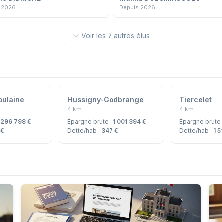
 2026
Depuis 2026
Voir les 7 autres élus
ulaine
Hussigny-Godbrange
Tiercelet
4 km
4 km
:
296 798 €
Épargne brute :
1 001 394 €
Épargne brute
 €
Dette/hab :
347 €
Dette/hab :
1 5