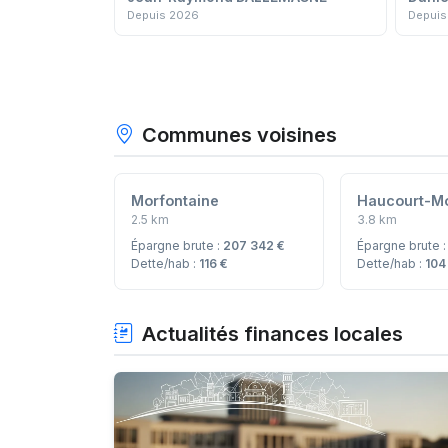
Depuis 2026
Depuis
Communes voisines
Morfontaine
Haucourt-Mo
2.5 km
3.8 km
Épargne brute :
207 342 €
Épargne brute 
Dette/hab :
116 €
Dette/hab :
104
Actualités finances locales