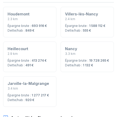
Houdemont
Villers-lès-Nancy
2.3 km
2.4 km
Épargne brute :
693 916 €
Épargne brute :
1 588 112 €
Dette/hab :
849 €
Dette/hab :
555 €
Heillecourt
Nancy
2.9 km
3.3 km
Épargne brute :
413 274 €
Épargne brute :
19 728 265 €
Dette/hab :
491 €
Dette/hab :
1 132 €
Jarville-la-Malgrange
3.4 km
Épargne brute :
1 277 217 €
Dette/hab :
920 €