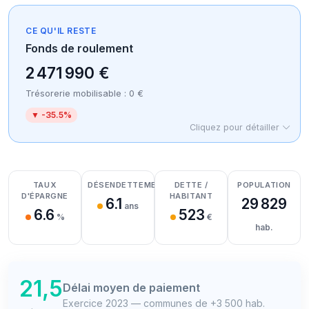
CE QU'IL RESTE
Fonds de roulement
2 471 990 €
Trésorerie mobilisable : 0 €
▼ -35.5%
Cliquez pour détailler
Détail des recettes
Détail des dépenses
Détail de la trésorerie
TAUX
DÉSENDETTEMENT
DETTE /
POPULATION
D'ÉPARGNE
HABITANT
6.1
29 829
ans
6.6
523
%
€
hab.
21,5
Délai moyen de paiement
Exercice 2023 — communes de +3 500 hab.