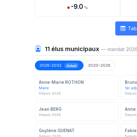
-9.0
%
Tab
11
élus municipaux
— mandat 2026
2026-2032
2020-2026
Actuel
Anne-Marie ROTHON
Brun
Maire
1er adj
Depuis 2026
Depuis
Jean BERG
Anne 
Depuis 2026
Depuis
Guylène GUENAT
Fabie
Depuis 2026
Depuis