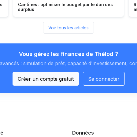
es
Cantines : optimiser le budget par le don des
R
surplus
m
Voir tous les articles
Vous gérez les finances de Thélod ?
avancés : simulation de prêt, capacité d'investissement, co
Créer un compte gratuit
Se connecter
té
Données