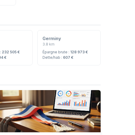
Germiny
3.8 km
 :
232 505 €
Épargne brute :
128 973 €
94 €
Dette/hab :
607 €