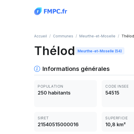
Panneau de gestion des cookies
Accueil
Communes
Meurthe-et-Moselle
Thélo
Thélod
Meurthe-et-Moselle (54)
Informations générales
POPULATION
CODE INSEE
250 habitants
54515
SIRET
SUPERFICIE
21540515000016
10,8 km²